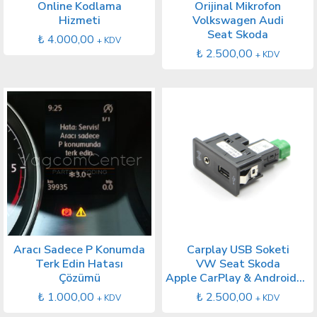
Online Kodlama
Orijinal Mikrofon
Hizmeti
Volkswagen Audi
Seat Skoda
₺
4.000,00
+ KDV
₺
2.500,00
+ KDV
Aracı Sadece P Konumda
Carplay USB Soketi
Terk Edin Hatası
VW Seat Skoda
Çözümü
Apple CarPlay & AndroidAuto Destekli
₺
1.000,00
₺
2.500,00
+ KDV
+ KDV