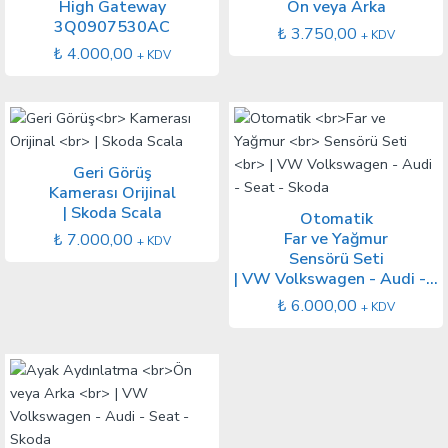
High Gateway
Ön veya Arka
3Q0907530AC
₺
3.750,00
+ KDV
₺
4.000,00
+ KDV
Geri Görüş
Kamerası Orijinal
| Skoda Scala
Otomatik
Far ve Yağmur
₺
7.000,00
+ KDV
Sensörü Seti
| VW Volkswagen - Audi - Seat - Skoda
₺
6.000,00
+ KDV