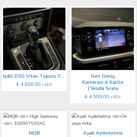
Işıklı DSG Vites Topuzu Yeni Tip
Geri Görüş
Kamerası A Kalite
₺
4.500,00
+ KDV
| Skoda Scala
₺
4.500,00
+ KDV
MQB
Ayak Aydınlatma