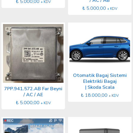
/ AC / AB
₺
5.000,00
+ KDV
₺
5.000,00
+ KDV
Otomatik Bagaj Sistemi
Elektrikli Bagaj
| Skoda Scala
7PP.941.572.AB Far Beyni
/ AC / AE
₺
18.000,00
+ KDV
₺
5.000,00
+ KDV