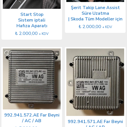
Şerit Takip Lane Assist
Süre Uzatma
Start Stop
| Skoda Tüm Modeller için
Sistem iptali
Hafıza Aparatı
₺
2.000,00
+ KDV
₺
2.000,00
+ KDV
992.941.572.AE Far Beyni
/ AC / AB
992.941.571.AE Far Beyni